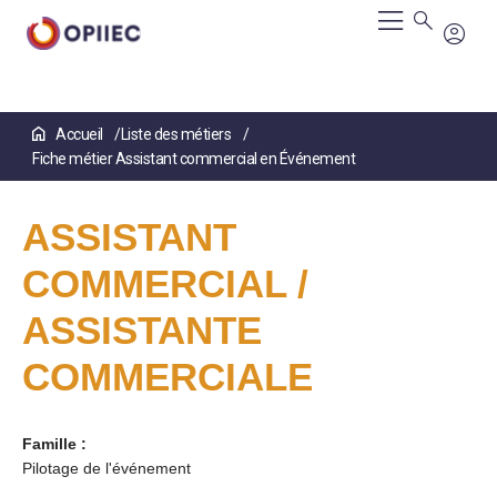
Aller
Accueil
Liste des métiers
au
Fiche métier Assistant commercial en Événement
contenu
principal
ASSISTANT
COMMERCIAL /
ASSISTANTE
COMMERCIALE
Famille :
Pilotage de l'événement