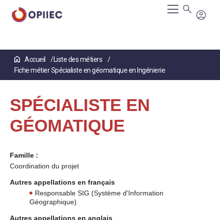
Aller
Accueil
Liste des métiers
au
Fiche métier Spécialiste en géomatique en Ingénierie
contenu
principal
SPÉCIALISTE EN
GÉOMATIQUE
Famille :
Coordination du projet
Autres appellations en français
Responsable SIG (Système d'Information
Géographique)
Autres appellations en anglais