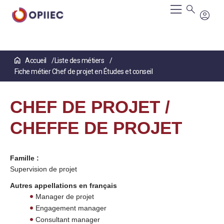
Aller
Accueil
Liste des métiers
au
Fiche métier Chef de projet en Études et conseil
contenu
principal
CHEF DE PROJET /
CHEFFE DE PROJET
Famille :
Supervision de projet
Autres appellations en français
Manager de projet
Engagement manager
Consultant manager