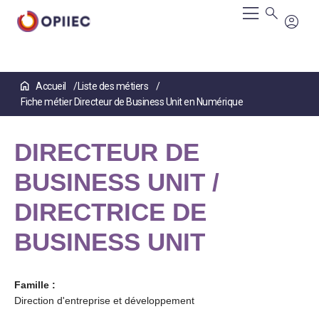
Aller
Accueil
Liste des métiers
au
Fiche métier Directeur de Business Unit en Numérique
contenu
principal
DIRECTEUR DE
BUSINESS UNIT /
DIRECTRICE DE
BUSINESS UNIT
Famille :
Direction d'entreprise et développement