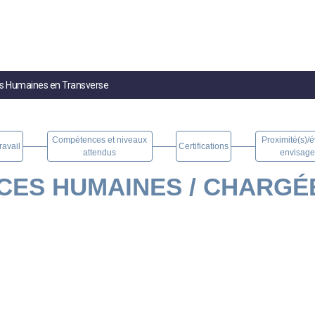
es Humaines en Transverse
Compétences et niveaux
Proximité(s)/é
ravail
Certifications
attendus
envisage
CES HUMAINES / CHARGÉ