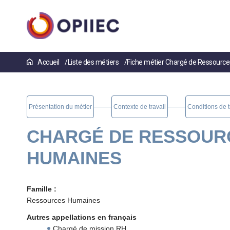
Aller
Accueil
Liste des métiers
Fiche métier Chargé de Ressourc
au
contenu
principal
Présentation du métier
Contexte de travail
Conditions de t
CHARGÉ DE RESSOUR
HUMAINES
Famille :
Ressources Humaines
Autres appellations en français
Chargé de mission RH