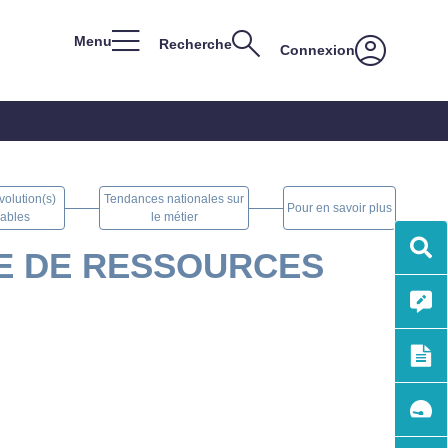
Menu
Recherche
Connexion
volution(s)
Tendances nationales sur
Pour en savoir plus
ables
le métier
Me
E DE RESSOURCES
List
sec
des
mét
Cré
me
pro
fich
Me
mét
fich
Com
deu