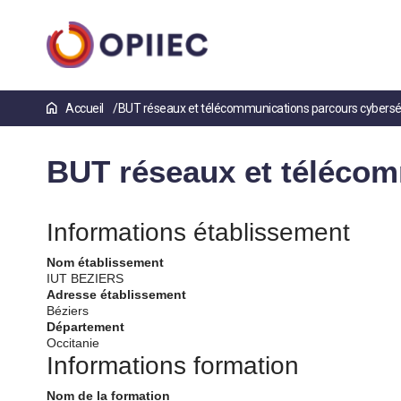
Aller
Accueil
BUT réseaux et télécommunications parcours cybersé
au
contenu
principal
BUT réseaux et télécom
Informations établissement
Nom établissement
IUT BEZIERS
Adresse établissement
Béziers
Département
Occitanie
Informations formation
Nom de la formation