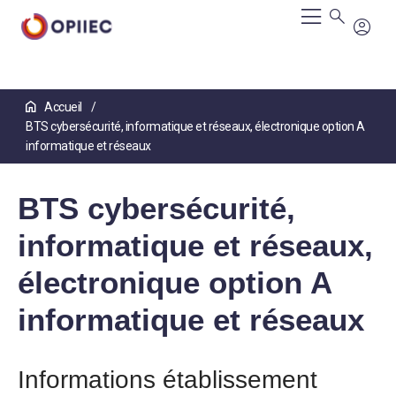
Aller
Accueil
au
BTS cybersécurité, informatique et réseaux, électronique option A
contenu
principal
informatique et réseaux
BTS cybersécurité,
informatique et réseaux,
électronique option A
informatique et réseaux
Informations établissement