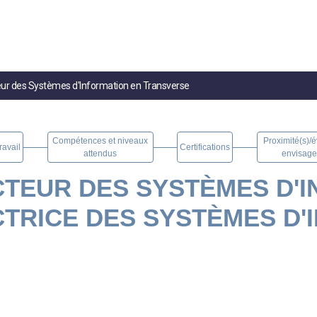
eur des Systèmes d'Information en Transverse
Compétences et niveaux
Proximité(s)/é
ravail
Certifications
attendus
envisage
TEUR DES SYSTÈMES D'I
CTRICE DES SYSTÈMES D'