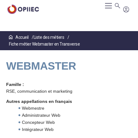
Aller
Accueil
Liste des métiers
au
Fiche métier Webmaster en Transverse
contenu
principal
WEBMASTER
Famille :
RSE, communication et marketing
Autres appellations en français
Webmestre
Administrateur Web
Concepteur Web
Intégrateur Web