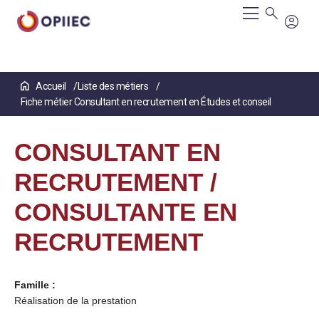
Aller
Accueil
Liste des métiers
au
Fiche métier Consultant en recrutement en Études et conseil
contenu
principal
CONSULTANT EN
RECRUTEMENT /
CONSULTANTE EN
RECRUTEMENT
Famille :
Réalisation de la prestation