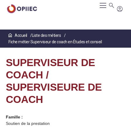
Aller
Accueil
Liste des métiers
au
Fiche métier Superviseur de coach en Études et conseil
contenu
principal
SUPERVISEUR DE
COACH /
SUPERVISEURE DE
COACH
Famille :
Soutien de la prestation