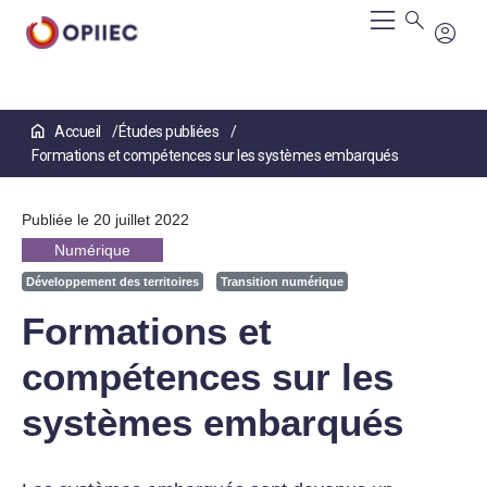
Aller
Accueil
Études publiées
au
Formations et compétences sur les systèmes embarqués
contenu
principal
Publiée le 20 juillet 2022
Numérique
Développement des territoires
Transition numérique
Formations et
compétences sur les
systèmes embarqués